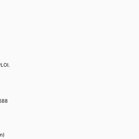
LOI.
688
m)