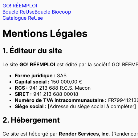
GO! RÉEMPLOI
Boucle ReUse
Boucle Biocoop
Catalogue ReUse
Mentions Légales
1. Éditeur du site
Le site
GO! RÉEMPLOI
est édité par la société GO! RÉEMP
Forme juridique :
SAS
Capital social :
150 000,00 €
RCS :
941 213 688 R.C.S. Macon
SIRET :
941 213 688 00018
Numéro de TVA intracommunautaire :
FR79941213
Siège social :
[Adresse du siège social à compléter]
2. Hébergement
Ce site est hébergé par
Render Services, Inc.
(Render.co